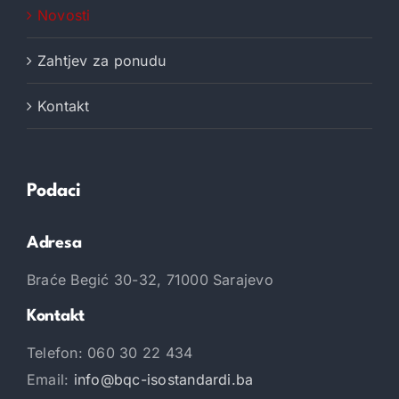
OBUKA ZA INTERNOG AUDITORA ISO
9001:2015 ODRŽANA U SARAJEVU