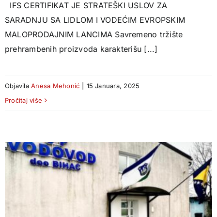
IFS CERTIFIKAT JE STRATEŠKI USLOV ZA
SARADNJU SA LIDLOM I VODEĆIM EVROPSKIM
MALOPRODAJNIM LANCIMA Savremeno tržište
prehrambenih proizvoda karakterišu [...]
Objavila
Anesa Mehonić
|
15 Januara, 2025
Pročitaj više