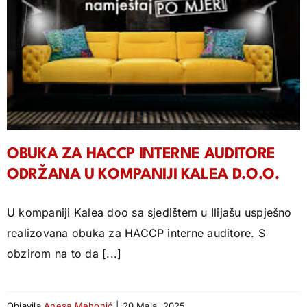
OBUKA ZA HACCP INTERNE AUDITORE
ODRŽANA U KOMPANIJI KALEA D.O.O.
U kompaniji Kalea doo sa sjedištem u Ilijašu uspješno
realizovana obuka za HACCP interne auditore. S
obzirom na to da [...]
Objavila
Anesa Mehonić
|
20 Maja, 2025