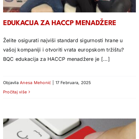
EDUKACIJA ZA HACCP MENADŽERE
Želite osigurati najviši standard sigurnosti hrane u
vašoj kompaniji i otvoriti vrata europskom tržištu?
BQC edukacija za HACCP menadžere je [...]
Objavila
Anesa Mehonić
|
17 Februara, 2025
Pročitaj više