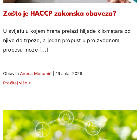
Zašto je HACCP zakonska obaveza?
U svijetu u kojem hrana prelazi hiljade kilometara od
njive do trpeze, a jedan propust u proizvodnom
procesu može [...]
Objavila
Anesa Mehonić
|
16 Jula, 2026
Pročitaj više