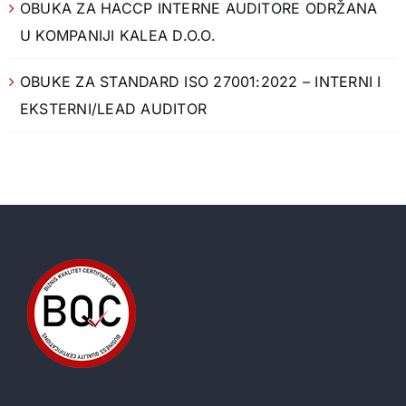
Obuke za interne auditore su ključne za efikasno
upravljanje kvalitetom unutar organizacije. Obuke
omogućavaju auditorima da razviju potrebne [...]
Objavila
Anesa Mehonić
|
25 Decembra, 2024
Pročitaj više