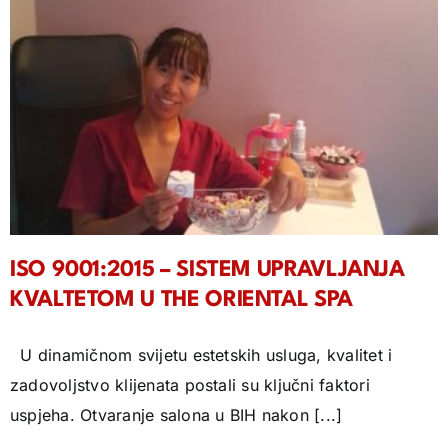
ISO 9001:2015 – SISTEM UPRAVLJANJA
KVALTETOM U THE ORIENTAL SPA
U dinamičnom svijetu estetskih usluga, kvalitet i
zadovoljstvo klijenata postali su ključni faktori
uspjeha. Otvaranje salona u BIH nakon [...]