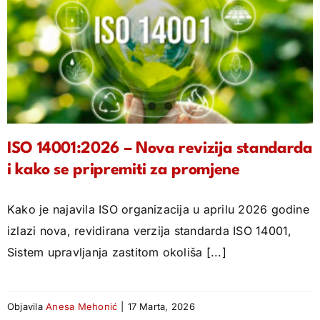
ISO 14001:2026 – Nova revizija standarda
i kako se pripremiti za promjene
Kako je najavila ISO organizacija u aprilu 2026 godine
izlazi nova, revidirana verzija standarda ISO 14001,
Sistem upravljanja zastitom okoliša [...]
Objavila
Anesa Mehonić
|
17 Marta, 2026