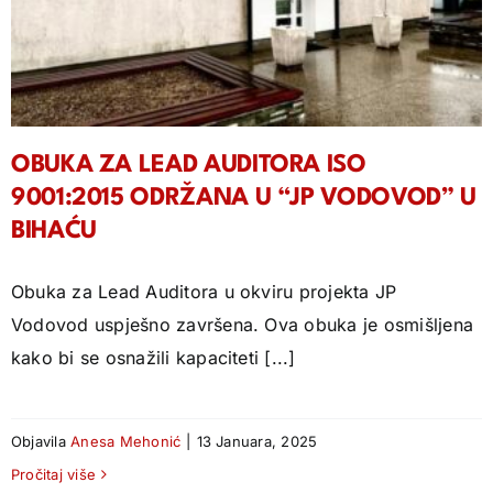
OBUKA ZA LEAD AUDITORA ISO
9001:2015 ODRŽANA U “JP VODOVOD” U
BIHAĆU
Obuka za Lead Auditora u okviru projekta JP
Vodovod uspješno završena. Ova obuka je osmišljena
kako bi se osnažili kapaciteti [...]
Objavila
Anesa Mehonić
|
13 Januara, 2025
Pročitaj više