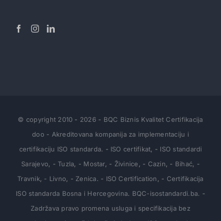
ISO 9001:2015 je međunarodni standard koji
definiše zahtjeve za sistem upravljanja kvalitetom,
omogućavajući organizacijama da usklade svoje
poslovanje [...]
Objavila
Anesa Mehonić
|
4 Decembra, 2024
Pročitaj više