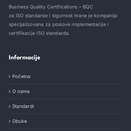
ISO/IEC 17025:2017- OBUKA ZA
INTERNOG AUDITORA U EXERTUS LAB
D.O.O. U ŠIROKOM BRIJEGU
EXERTUS LAB d.o.o. je akreditirani ispitni laboratorij
smješten u Širokom Brijegu. Laboratorij je akreditiran
prema standardu BAS EN ISO/IEC 17025:2018, [...]
Objavila
Anesa Mehonić
|
25 Decembra, 2024
Pročitaj više