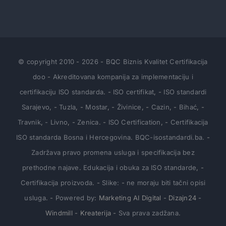
© copyright 2010
-
2026
-
BQC Biznis Kvalitet Certifikacija
doo
-
Akreditovana kompanija za implementaciju i
certifikaciju ISO standarda
.
-
ISO certifikat
,
-
ISO standardi
Sarajevo
,
-
Tuzla
,
-
Mostar
,
-
Živinice
,
-
Cazin
,
-
Bihać
,
-
Travnik
,
- Livno
,
-
Zenica
.
-
ISO Certification
,
-
Certifikacija
ISO standarda Bosna i Hercegovina
.
BQC-isostandardi.ba.
-
Zadržava pravo promena usluga i specifikacija bez
prethodne najave
.
Edukacija i obuka za ISO standarde
,
-
Certifikacija proizvoda
.
-
Slike:
-
ne moraju biti tačni opisi
usluga
.
-
Powered by
:
Marketing
AI Digital
-
Dizajn24
-
Windmill
-
Kreaterija
-
Sva prava zadžana
.