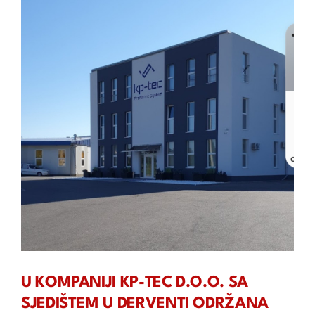
U KOMPANIJI KP-TEC D.O.O. SA
SJEDIŠTEM U DERVENTI ODRŽANA