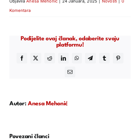
Objavila
Anesa Mehonić
|
24 Januara, 2025
|
Novosti
|
0
Komentara
Podijelite ovaj članak, odaberite svoju
platformu!
Facebook
X
Reddit
LinkedIn
WhatsApp
Telegram
Tumblr
Pinterest
Email
Autor:
Anesa Mehonić
Povezani članci