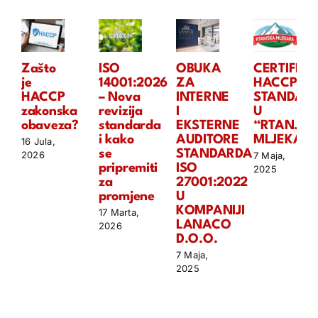
Zašto
ISO
OBUKA
CERTIFIKA
je
14001:2026
ZA
HACCP
HACCP
– Nova
INTERNE
STANDAR
zakonska
revizija
I
U
obaveza?
standarda
EKSTERNE
“RTANJSK
i kako
AUDITORE
MLJEKARI
16 Jula,
se
STANDARDA
2026
7 Maja,
pripremiti
ISO
2025
za
27001:2022
promjene
U
KOMPANIJI
17 Marta,
LANACO
2026
D.O.O.
7 Maja,
2025