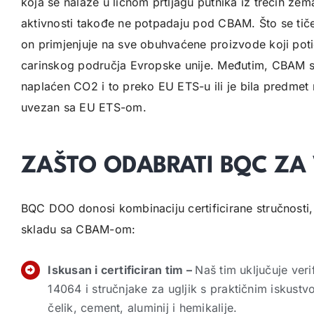
koja se nalaze u ličnom prtljagu putnika iz trećih zem
aktivnosti takođe ne potpadaju pod CBAM. Što se tiče
on primjenjuje na sve obuhvaćene proizvode koji potiču 
carinskog područja Evropske unije. Međutim, CBAM se
naplaćen CO2 i to preko EU ETS-u ili je bila predmet 
uvezan sa EU ETS-om.
ZAŠTO ODABRATI BQC ZA 
BQC DOO donosi kombinaciju certificirane stručnosti, 
skladu sa CBAM-om:
Iskusan i certificiran tim –
Naš tim uključuje veri
14064 i stručnjake za ugljik s praktičnim isku
čelik, cement, aluminij i hemikalije.