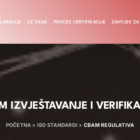
LARACIJE
CE ZNAK
PROCES CERTIFIKACIJE
ZAHTJEV Z
M IZVJEŠTAVANJE I VERIFIKA
POČETNA
>
ISO
STANDARDI
>
CBAM REGULATIVA