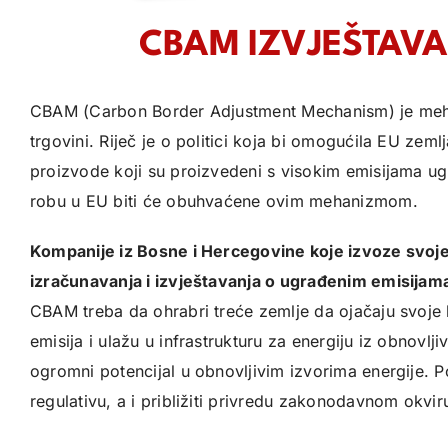
CBAM IZVJEŠTAVAN
CBAM (Carbon Border Adjustment Mechanism) je mehan
trgovini. Riječ je o politici koja bi omogućila EU ze
proizvode koji su proizvedeni s visokim emisijama ugl
robu u EU biti će obuhvaćene ovim mehanizmom.
Kompanije iz Bosne i Hercegovine koje izvoze svoje
izračunavanja i izvještavanja o ugrađenim emisijam
CBAM treba da ohrabri treće zemlje da ojačaju svoje 
emisija i ulažu u infrastrukturu za energiju iz obnovlji
ogromni potencijal u obnovljivim izvorima energije. Po
regulativu, a i približiti privredu zakonodavnom okvir