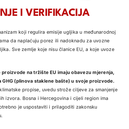
JE I VERIFIKACIJA
izam koji regulira emisije ugljika u međunarodnoj
mljama da naplaćuju porez ili nadoknadu za uvozne
jika. Sve zemlje koje nisu članice EU, a koje uvoze
 proizvode na tržište EU imaju obavezu mjerenja,
a GHG (plinova staklene bašte) u svoje proizvode.
klimatske propise, uvedu strože ciljeve za smanjenje
vih izvora. Bosna i Hercegovina i cijeli region ima
trebno je uspostaviti i prilagoditi zakonsku
u.