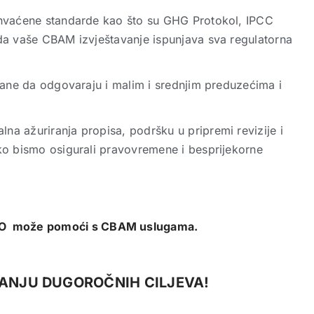
ihvaćene standarde kao što su GHG Protokol, IPCC
da vaše CBAM izvještavanje ispunjava sva regulatorna
rane da odgovaraju i malim i srednjim preduzećima i
lna ažuriranja propisa, podršku u pripremi revizije i
ko bismo osigurali pravovremene i besprijekorne
 DOO može pomoći s CBAM uslugama.
ANJU DUGOROČNIH CILJEVA!