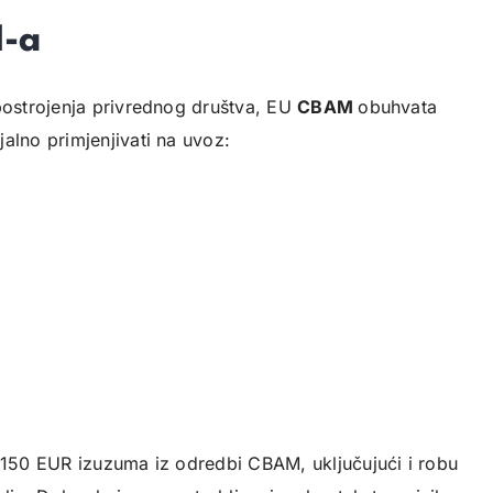
M-a
 postrojenja privrednog društva, EU
CBAM
obuhvata
alno primjenjivati na uvoz:
d 150 EUR izuzuma iz odredbi CBAM, uključujući i robu