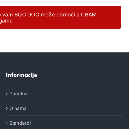
 kako vam BQC DOO može pomoći s CBAM
ugama
Informacije
Početna
O nama
Standardi