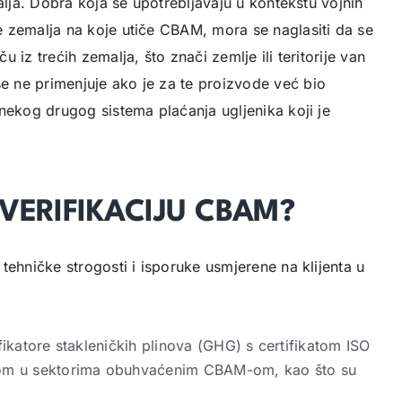
alja. Dobra koja se upotrebljavaju u kontekstu vojnih
 zemalja na koje utiče CBAM, mora se naglasiti da se
iz trećih zemalja, što znači zemlje ili teritorije van
 ne primenjuje ako je za te proizvode već bio
nekog drugog sistema plaćanja ugljenika koji je
VERIFIKACIJU CBAM?
tehničke strogosti i isporuke usmjerene na klijenta u
fikatore stakleničkih plinova (GHG) s certifikatom ISO
stvom u sektorima obuhvaćenim CBAM-om, kao što su