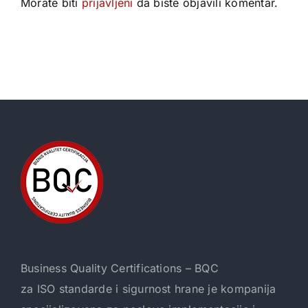
Morate biti
prijavljeni
da biste objavili komentar.
Business Quality Certifications – BQC
za ISO standarde i sigurnost hrane je kompanija