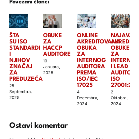
Povezani članci
ŠTA
OBUKE
ONLINE
NAJAVA
SU ISO
ZA
AKREDITOVANA
AKREDITO
STANDARDI
HACCP
OBUKA
OBUKE
I
AUDITORE
ZA
ZA
NJIHOV
INTERNOG
INTERNO
19
ZNAČAJ
AUDITORA
I LEAD
Januara,
ZA
PREMA
AUDITORA
2025
PREDUZEĆA
ISO/IEC
ISO
17025
27001:202
25
Septembra,
4
2
2025
Decembra,
Oktobra,
2024
2024
Ostavi komentar