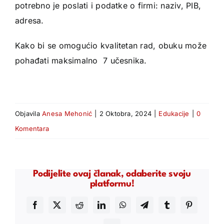
potrebno je poslati i podatke o firmi: naziv, PIB,
adresa.
Kako bi se omogućio kvalitetan rad, obuku može
pohađati maksimalno 7 učesnika.
Objavila
Anesa Mehonić
|
2 Oktobra, 2024
|
Edukacije
|
0
Komentara
Podijelite ovaj članak, odaberite svoju
platformu!
Facebook
X
Reddit
LinkedIn
WhatsApp
Telegram
Tumblr
Pinterest