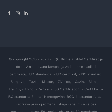
© copyright 2010
-
2026
-
BQC Biznis Kvalitet Certifikacija
doo
-
Akreditovana kompanija za implementaciju i
certifikaciju ISO standarda
.
-
ISO certifikat
,
-
ISO standardi
Sarajevo
,
-
Tuzla
,
-
Mostar
,
-
Živinice
,
-
Cazin
,
-
Bihać
,
-
Travnik
,
- Livno
,
-
Zenica
.
-
ISO Certification
,
-
Certifikacija
ISO standarda Bosna i Hercegovina
.
BQC-isostandardi.ba.
-
Zadržava pravo promena usluga i specifikacija bez
prethodne najave
.
Edukacija i obuka za ISO standarde
,
-