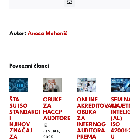
Email
Autor:
Anesa Mehonić
Povezani članci
ŠTA
OBUKE
ONLINE
SEMINAR:
SU ISO
ZA
AKREDITOVANA
UMJETNA
STANDARDI
HACCP
OBUKA
INTELIGEN
I
AUDITORE
ZA
(AL)
NJIHOV
INTERNOG
ISO
19
ZNAČAJ
AUDITORA
42001:202
Januara,
ZA
PREMA
U
2025