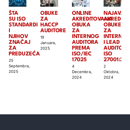
ŠTA
OBUKE
ONLINE
NAJAVA
SU ISO
ZA
AKREDITOVANA
AKREDITO
STANDARDI
HACCP
OBUKA
OBUKE
I
AUDITORE
ZA
ZA
NJIHOV
INTERNOG
INTERNO
19
ZNAČAJ
AUDITORA
I LEAD
Januara,
ZA
PREMA
AUDITORA
2025
PREDUZEĆA
ISO/IEC
ISO
17025
27001:202
25
Septembra,
4
2
2025
Decembra,
Oktobra,
2024
2024