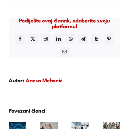
Podijelite ovaj članak, odaberite svoju
platformu!
Facebook
X
Reddit
LinkedIn
WhatsApp
Telegram
Tumblr
Pinterest
Email
Autor:
Anesa Mehonić
Povezani članci