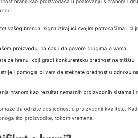
gurnost hrane kao proizvođača u poslovanju s hranom i d
hrane:
itet vašeg brenda; signalizirajući svojim potrošačima i cilj
vašem proizvodu, pa čak i da govore drugima o vama
ata za hranu, koji gradi konkurentsku prednost na tržištu
dustrije i pomogla bi vam da steknete prednost u odnosu na
anja hranom kao rezultat nemarnih proizvodnih sistema i
maže da održite dosljednost u proizvodnji kvaliteta. Kada u
u onoga što proizvodite, tokom vremena.