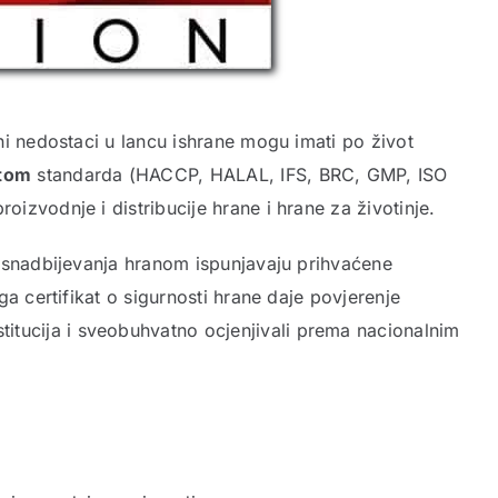
sni nedostaci u lancu ishrane mogu imati po život
atom
standarda (HACCP, HALAL, IFS, BRC, GMP, ISO
oizvodnje i distribucije hrane i hrane za životinje.
cu snadbijevanja hranom ispunjavaju prihvaćene
ga certifikat o sigurnosti hrane daje povjerenje
titucija i sveobuhvatno ocjenjivali prema nacionalnim