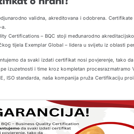
tifikat o hrani?
edjunarodno validna, akreditovana i odobrena. Certifikate
-a.
ity Certifications – BQC stoji međunarodno akreditacijsko 
čkog tijela Exemplar Global – lidera u svijetu iz oblasti per
tujemo da svaki izdati certifikat nosi povjerenje, tako da
cipe izuzetnosti i time kroz kompletan procesrazmatramo 
E, ISO standarda, naša kompanija pruža Certifikaciju pro