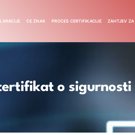
LARACIJE
CE ZNAK
PROCES CERTIFIKACIJE
ZAHTJEV Z
certifikat o sigurnost