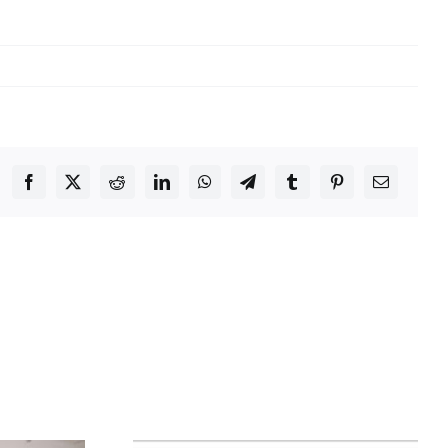
Facebook
X
Reddit
LinkedIn
WhatsApp
Telegram
Tumblr
Pinterest
Email