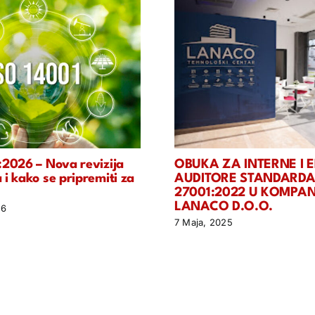
:2026 – Nova revizija
OBUKA ZA INTERNE I 
i kako se pripremiti za
AUDITORE STANDARDA
27001:2022 U KOMPANI
LANACO D.O.O.
26
7 Maja, 2025