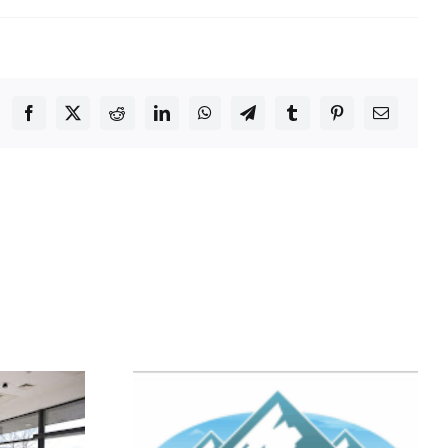
Facebook
X
Reddit
LinkedIn
WhatsApp
Telegram
Tumblr
Pinterest
Email