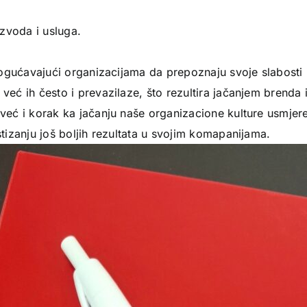
izvoda i usluga.
 omogućavajući organizacijama da prepoznaju svoje slabosti
, već ih često i prevazilaze, što rezultira jačanjem bren
već i korak ka jačanju naše organizacione kulture usmjeren
tizanju još boljih rezultata u svojim komapanijama.