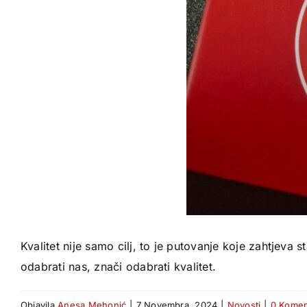
Kvalitet nije samo cilj, to je putovanje koje zahtjeva
odabrati nas, znači odabrati kvalitet.
Objavila
Anesa Mehonić
|
7 Novembra, 2024
|
Novosti
|
0 Komen