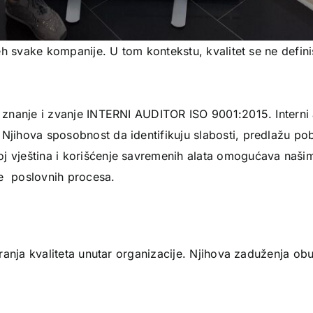
pjeh svake kompanije. U tom kontekstu, kvalitet se ne defin
a znanje i zvanje INTERNI AUDITOR ISO 9001:2015. Interni 
Njihova sposobnost da identifikuju slabosti, predlažu pobo
j vještina i korišćenje savremenih alata omogućava našim
je poslovnih procesa.
guranja kvaliteta unutar organizacije. Njihova zaduženja ob