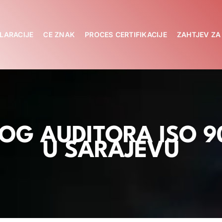
LARACIJE
CE ZNAK
PROCES CERTIFIKACIJE
ZAHTJEV Z
OG AUDITORA ISO 9
U SARAJEVU