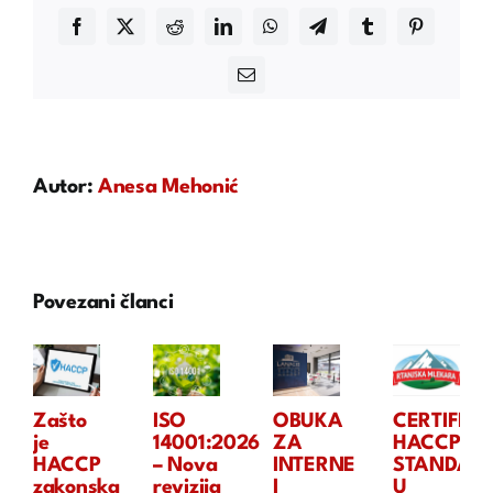
Facebook
X
Reddit
LinkedIn
WhatsApp
Telegram
Tumblr
Pinterest
Email
Autor:
Anesa Mehonić
Povezani članci
Zašto
ISO
OBUKA
CERTIFIKA
je
14001:2026
ZA
HACCP
HACCP
– Nova
INTERNE
STANDAR
zakonska
revizija
I
U