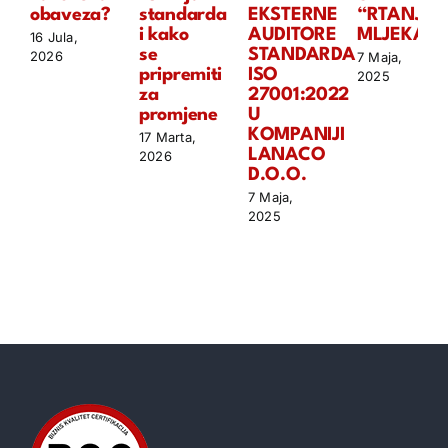
obaveza?
standarda
EKSTERNE
“RTANJSK
i kako
AUDITORE
MLJEKARI
16 Jula,
se
STANDARDA
2026
7 Maja,
pripremiti
ISO
2025
za
27001:2022
promjene
U
KOMPANIJI
17 Marta,
LANACO
2026
D.O.O.
7 Maja,
2025