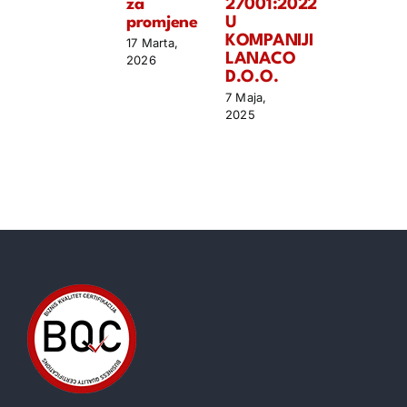
za
27001:2022
promjene
U
KOMPANIJI
17 Marta,
LANACO
2026
D.O.O.
7 Maja,
2025