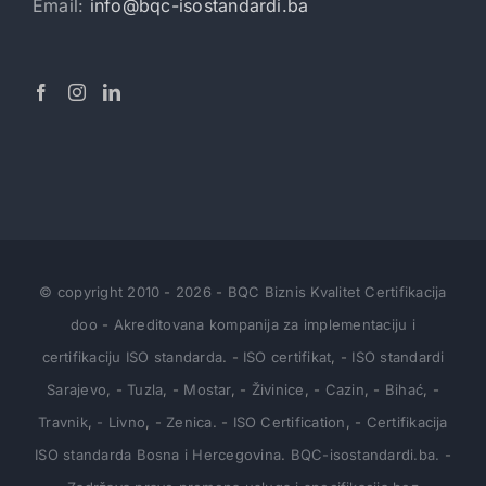
Email:
info@bqc-isostandardi.ba
© copyright 2010
-
2026
-
BQC Biznis Kvalitet Certifikacija
doo
-
Akreditovana kompanija za implementaciju i
certifikaciju ISO standarda
.
-
ISO certifikat
,
-
ISO standardi
Sarajevo
,
-
Tuzla
,
-
Mostar
,
-
Živinice
,
-
Cazin
,
-
Bihać
,
-
Travnik
,
- Livno
,
-
Zenica
.
-
ISO Certification
,
-
Certifikacija
ISO standarda Bosna i Hercegovina
.
BQC-isostandardi.ba.
-