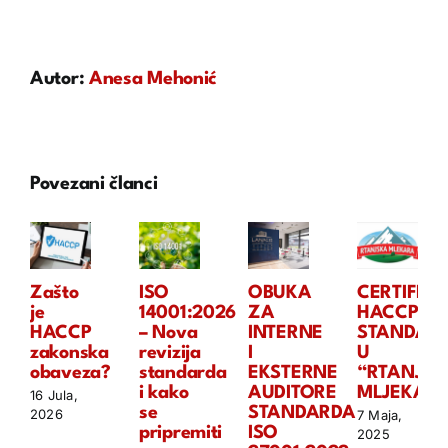
Autor:
Anesa Mehonić
Povezani članci
Zašto
ISO
OBUKA
CERTIFIKA
je
14001:2026
ZA
HACCP
HACCP
– Nova
INTERNE
STANDAR
zakonska
revizija
I
U
obaveza?
standarda
EKSTERNE
“RTANJSK
i kako
AUDITORE
MLJEKARI
16 Jula,
se
STANDARDA
2026
7 Maja,
pripremiti
ISO
2025