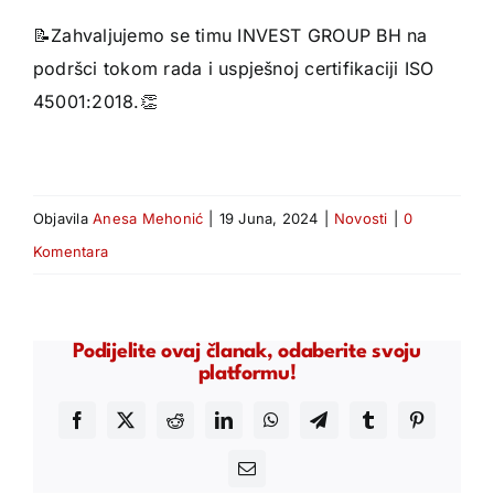
📝Zahvaljujemo se timu INVEST GROUP BH na
podršci tokom rada i uspješnoj certifikaciji ISO
45001:2018.👏
Objavila
Anesa Mehonić
|
19 Juna, 2024
|
Novosti
|
0
Komentara
Podijelite ovaj članak, odaberite svoju
platformu!
Facebook
X
Reddit
LinkedIn
WhatsApp
Telegram
Tumblr
Pinterest
Email