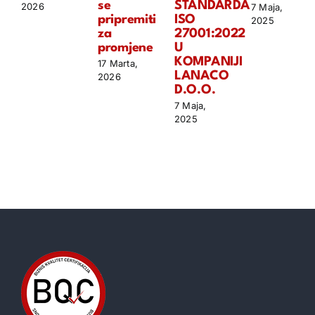
se
STANDARDA
2026
7 Maja,
pripremiti
ISO
2025
za
27001:2022
promjene
U
KOMPANIJI
17 Marta,
LANACO
2026
D.O.O.
7 Maja,
2025