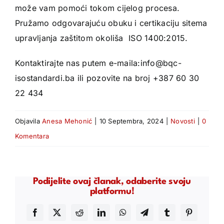
može vam pomoći tokom cijelog procesa.
Pružamo odgovarajuću obuku i certikaciju sitema
upravljanja zaštitom okoliša ISO 1400:2015.
Kontaktirajte nas putem e-maila:info@bqc-
isostandardi.ba ili pozovite na broj +387 60 30
22 434
Objavila
Anesa Mehonić
|
10 Septembra, 2024
|
Novosti
|
0
Komentara
Podijelite ovaj članak, odaberite svoju
platformu!
Facebook
X
Reddit
LinkedIn
WhatsApp
Telegram
Tumblr
Pinterest