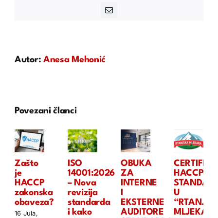
Email
Autor:
Anesa Mehonić
Povezani članci
Zašto
ISO
OBUKA
CERTIFIKA
je
14001:2026
ZA
HACCP
HACCP
– Nova
INTERNE
STANDAR
zakonska
revizija
I
U
obaveza?
standarda
EKSTERNE
“RTANJSK
i kako
AUDITORE
MLJEKARI
16 Jula,